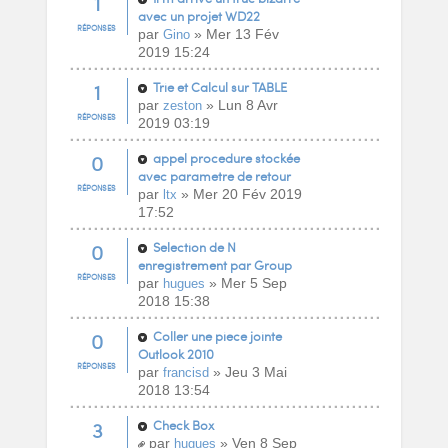
1
avec un projet WD22
RÉPONSES
par
» Mer 13 Fév
Gino
2019 15:24
1
Trie et Calcul sur TABLE
par
» Lun 8 Avr
zeston
RÉPONSES
2019 03:19
0
appel procedure stockée
avec parametre de retour
RÉPONSES
par
» Mer 20 Fév 2019
ltx
17:52
0
Selection de N
enregistrement par Group
RÉPONSES
par
» Mer 5 Sep
hugues
2018 15:38
0
Coller une piece jointe
Outlook 2010
RÉPONSES
par
» Jeu 3 Mai
francisd
2018 13:54
3
Check Box
par
» Ven 8 Sep
hugues