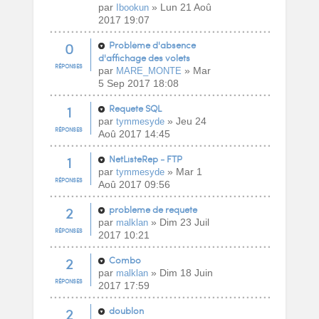
par
» Lun 21 Aoû
Ibookun
2017 19:07
0
Problème d'absence
d'affichage des volets
RÉPONSES
par
» Mar
MARE_MONTE
5 Sep 2017 18:08
1
Requete SQL
par
» Jeu 24
tymmesyde
RÉPONSES
Aoû 2017 14:45
1
NetListeRep - FTP
par
» Mar 1
tymmesyde
RÉPONSES
Aoû 2017 09:56
2
probleme de requete
par
» Dim 23 Juil
malklan
RÉPONSES
2017 10:21
2
Combo
par
» Dim 18 Juin
malklan
RÉPONSES
2017 17:59
2
doublon