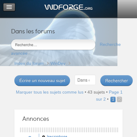
Dans les forums
Portail
Index du forum
Recherche
M’enregistrer
avancée
Connexion
Index du forum
WinDev
Écrire un nouveau sujet
Marquer tous les sujets comme lus
• 43 sujets •
Page
1
sur
2
•
1
2
Annonces
Inscriptions