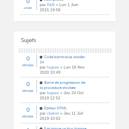
0
par
» Lun 1 Juin
R&B
LOCKED
2015 19:58
Sujets
0
Code barre sous windev
24
RÉPONSES
par
» Lun 16 Nov
hugues
2020 10:49
0
Barre de progression de
la procedure stockee
RÉPONSES
par
» Jeu 24 Oct
hugues
2019 12:52
0
Editeur HTML
par
» Jeu 11 Juil
cbekier
RÉPONSES
2019 10:02
Il m'arrive un truc bizarre