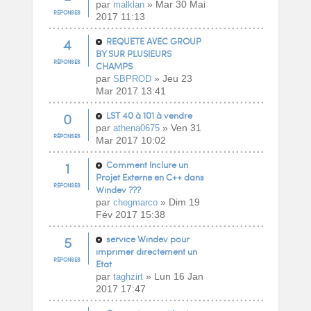
par
» Mar 30 Mai
malklan
RÉPONSES
2017 11:13
4
REQUETE AVEC GROUP
BY SUR PLUSIEURS
RÉPONSES
CHAMPS
par
» Jeu 23
SBPROD
Mar 2017 13:41
0
LST 40 à 101 à vendre
par
» Ven 31
athena0675
RÉPONSES
Mar 2017 10:02
1
Comment Inclure un
Projet Externe en C++ dans
RÉPONSES
Windev ???
par
» Dim 19
chegmarco
Fév 2017 15:38
5
service Windev pour
imprimer directement un
RÉPONSES
Etat
par
» Lun 16 Jan
taghzirt
2017 17:47