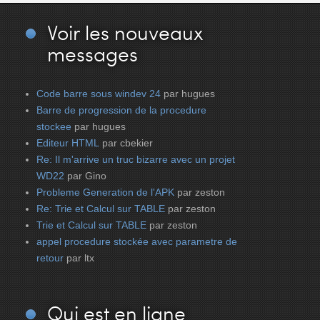
Voir
les nouveaux
messages
Code barre sous windev 24
par hugues
Barre de progression de la procedure
stockee
par hugues
Editeur HTML
par cbekier
Re: Il m'arrive un truc bizarre avec un projet
WD22
par Gino
Probleme Generation de l'APK
par zeston
Re: Trie et Calcul sur TABLE
par zeston
Trie et Calcul sur TABLE
par zeston
appel procedure stockée avec parametre de
retour
par ltx
Qui
est en ligne