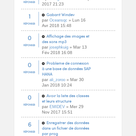
RÉPONSES
2017 21:23
1
Gabarit Windev
par
» Lun 16
Oceansqc
RÉPONSES
Avr 2018 15:48
0
Affichage des images et
des sons mp3
RÉPONSES
par
» Mar 13
josephkuig
Fév 2018 16:08
0
Problème de connexion
à une base de données SAP
RÉPONSES
HANA
par
» Mar 30
ali_zoroo
Jan 2018 10:24
0
Avoir la liste des classes
et leurs structure
RÉPONSES
par
» Mer 29
EMIDEV
Nov 2017 15:51
6
Enregistrer des données
dans un fichier de données
RÉPONSES
par prog