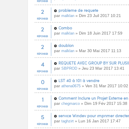
RÉPONSES
2
probleme de requete
par
» Dim 23 Juil 2017 10:21
malklan
RÉPONSES
2
Combo
par
» Dim 18 Juin 2017 17:59
malklan
RÉPONSES
2
doublon
par
» Mar 30 Mai 2017 11:13
malklan
RÉPONSES
4
REQUETE AVEC GROUP BY SUR PLUS
par
» Jeu 23 Mar 2017 13:41
SBPROD
RÉPONSES
0
LST 40 à 101 à vendre
par
» Ven 31 Mar 2017 10:02
athena0675
RÉPONSES
1
Comment Inclure un Projet Externe e
par
» Dim 19 Fév 2017 15:38
chegmarco
RÉPONSES
5
service Windev pour imprimer directe
par
» Lun 16 Jan 2017 17:47
taghzirt
RÉPONSES