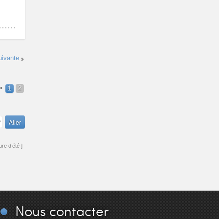
uivante
•
1
2
re d’été ]
Nous
contacter