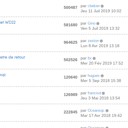
par
cbekier
500487
Jeu 11 Juil 2019 10:02
ojet WD22
par
Gino
581680
Ven 5 Juil 2019 13:32
par
zeston
964625
Lun 8 Avr 2019 13:18
tre de retour
par
ltx
502526
Mer 20 Fév 2019 17:52
oup
par
hugues
120640
Mer 5 Sep 2018 15:38
par
francisd
126989
Jeu 3 Mai 2018 13:54
par
Oceansqc
222845
Mar 17 Avr 2018 19:42
par
Oceansqc