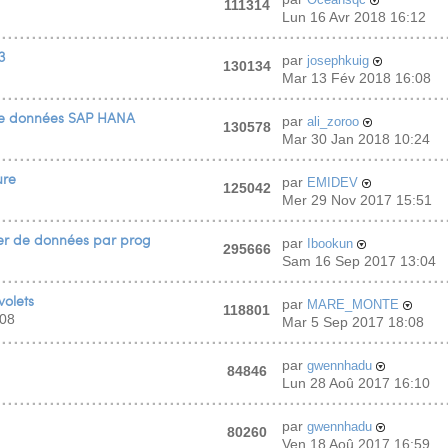
111314
Lun 16 Avr 2018 16:12
3
par
josephkuig
130134
Mar 13 Fév 2018 16:08
de données SAP HANA
par
ali_zoroo
130578
Mar 30 Jan 2018 10:24
ure
par
EMIDEV
125042
Mer 29 Nov 2017 15:51
ier de données par prog
par
Ibookun
295666
Sam 16 Sep 2017 13:04
olets
par
MARE_MONTE
118801
:08
Mar 5 Sep 2017 18:08
par
gwennhadu
84846
Lun 28 Aoû 2017 16:10
par
gwennhadu
80260
Ven 18 Aoû 2017 16:59