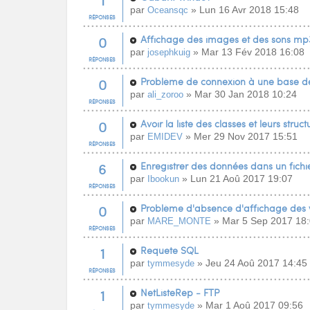
1
par
» Lun 16 Avr 2018 15:48
Oceansqc
RÉPONSES
0
Affichage des images et des sons mp
par
» Mar 13 Fév 2018 16:08
josephkuig
RÉPONSES
0
Problème de connexion à une base 
par
» Mar 30 Jan 2018 10:24
ali_zoroo
RÉPONSES
0
Avoir la liste des classes et leurs struct
par
» Mer 29 Nov 2017 15:51
EMIDEV
RÉPONSES
6
Enregistrer des données dans un fich
par
» Lun 21 Aoû 2017 19:07
Ibookun
RÉPONSES
0
Problème d'absence d'affichage des v
par
» Mar 5 Sep 2017 18
MARE_MONTE
RÉPONSES
1
Requete SQL
par
» Jeu 24 Aoû 2017 14:45
tymmesyde
RÉPONSES
1
NetListeRep - FTP
par
» Mar 1 Aoû 2017 09:56
tymmesyde