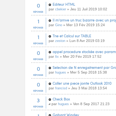
0
Editeur HTML
par
» Jeu 11 Juil 2019 10:02
cbekier
RÉPONSES
1
Il m'arrive un truc bizarre avec un pr
par
» Mer 13 Fév 2019 15:24
Gino
RÉPONSES
1
Trie et Calcul sur TABLE
par
» Lun 8 Avr 2019 03:19
zeston
RÉPONSES
0
appel procedure stockée avec parame
par
» Mer 20 Fév 2019 17:52
ltx
RÉPONSES
0
Selection de N enregistrement par Gr
par
» Mer 5 Sep 2018 15:38
hugues
RÉPONSES
0
Coller une piece jointe Outlook 2010
par
» Jeu 3 Mai 2018 13:54
francisd
RÉPONSES
3
Check Box
par
» Ven 8 Sep 2017 21:23
hugues
RÉPONSES
Gabarit Windev