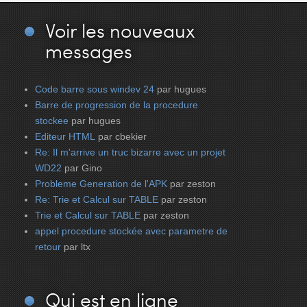
Voir
les nouveaux
messages
Code barre sous windev 24
par hugues
Barre de progression de la procedure
stockee
par hugues
Editeur HTML
par cbekier
Re: Il m'arrive un truc bizarre avec un projet
WD22
par Gino
Probleme Generation de l'APK
par zeston
Re: Trie et Calcul sur TABLE
par zeston
Trie et Calcul sur TABLE
par zeston
appel procedure stockée avec parametre de
retour
par ltx
Qui
est en ligne