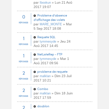
par
» Lun 21 Aoû
Ibookun
2017 19:07
0
Problème d'absence
d'affichage des volets
RÉPONSES
par
» Mar
MARE_MONTE
5 Sep 2017 18:08
1
Requete SQL
par
» Jeu 24
tymmesyde
RÉPONSES
Aoû 2017 14:45
1
NetListeRep - FTP
par
» Mar 1
tymmesyde
RÉPONSES
Aoû 2017 09:56
2
probleme de requete
par
» Dim 23 Juil
malklan
RÉPONSES
2017 10:21
2
Combo
par
» Dim 18 Juin
malklan
RÉPONSES
2017 17:59
2
doublon