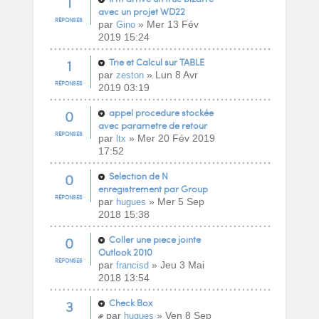
1
avec un projet WD22
RÉPONSES
par
» Mer 13 Fév
Gino
2019 15:24
1
Trie et Calcul sur TABLE
par
» Lun 8 Avr
zeston
RÉPONSES
2019 03:19
0
appel procedure stockée
avec parametre de retour
RÉPONSES
par
» Mer 20 Fév 2019
ltx
17:52
0
Selection de N
enregistrement par Group
RÉPONSES
par
» Mer 5 Sep
hugues
2018 15:38
0
Coller une piece jointe
Outlook 2010
RÉPONSES
par
» Jeu 3 Mai
francisd
2018 13:54
3
Check Box
par
» Ven 8 Sep
hugues