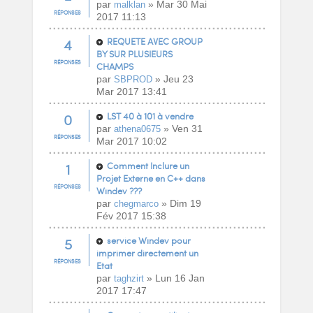
par
» Mar 30 Mai
malklan
RÉPONSES
2017 11:13
4
REQUETE AVEC GROUP
BY SUR PLUSIEURS
RÉPONSES
CHAMPS
par
» Jeu 23
SBPROD
Mar 2017 13:41
0
LST 40 à 101 à vendre
par
» Ven 31
athena0675
RÉPONSES
Mar 2017 10:02
1
Comment Inclure un
Projet Externe en C++ dans
RÉPONSES
Windev ???
par
» Dim 19
chegmarco
Fév 2017 15:38
5
service Windev pour
imprimer directement un
RÉPONSES
Etat
par
» Lun 16 Jan
taghzirt
2017 17:47