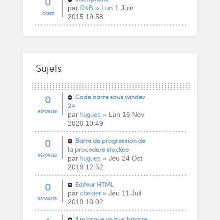
0
par
» Lun 1 Juin
R&B
LOCKED
2015 19:58
Sujets
0
Code barre sous windev
24
RÉPONSES
par
» Lun 16 Nov
hugues
2020 10:49
0
Barre de progression de
la procedure stockee
RÉPONSES
par
» Jeu 24 Oct
hugues
2019 12:52
0
Editeur HTML
par
» Jeu 11 Juil
cbekier
RÉPONSES
2019 10:02
Il m'arrive un truc bizarre