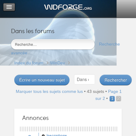
Dans les forums
Portail
Index du forum
Recherche
M’enregistrer
avancée
Connexion
Index du forum
WinDev
Écrire un nouveau sujet
Marquer tous les sujets comme lus
• 43 sujets •
Page
1
sur
2
•
1
2
Annonces
Inscriptions