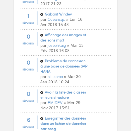
RÉPONSES
2017 21:23
1
Gabarit Windev
par
» Lun 16
Oceansqc
RÉPONSES
Avr 2018 15:48
0
Affichage des images et
des sons mp3
RÉPONSES
par
» Mar 13
josephkuig
Fév 2018 16:08
0
Problème de connexion
à une base de données SAP
RÉPONSES
HANA
par
» Mar 30
ali_zoroo
Jan 2018 10:24
0
Avoir la liste des classes
et leurs structure
RÉPONSES
par
» Mer 29
EMIDEV
Nov 2017 15:51
6
Enregistrer des données
dans un fichier de données
RÉPONSES
par prog