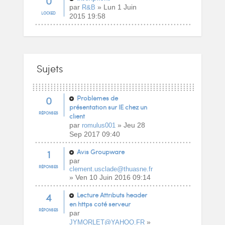
0
par
» Lun 1 Juin
R&B
LOCKED
2015 19:58
Sujets
0
Problèmes de
présentation sur IE chez un
RÉPONSES
client
par
» Jeu 28
romulus001
Sep 2017 09:40
1
Avis Groupware
par
RÉPONSES
clement.usclade@thuasne.fr
» Ven 10 Juin 2016 09:14
4
Lecture Attributs header
en https coté serveur
RÉPONSES
par
»
JYMORLET@YAHOO.FR