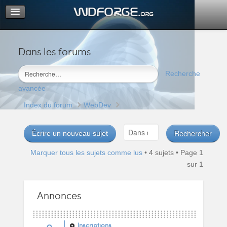
Dans les forums
Portail
Index du forum
Recherche
M’enregistrer
avancée
Connexion
Index du forum
WebDev
Écrire un nouveau sujet
Marquer tous les sujets comme lus
• 4 sujets • Page
1
sur
1
Annonces
Inscriptions