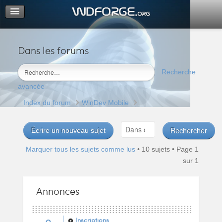
Dans les forums
Portail
Index du forum
Recherche
M’enregistrer
avancée
Connexion
Index du forum
WinDev Mobile
Écrire un nouveau sujet
Marquer tous les sujets comme lus
• 10 sujets • Page
1
sur
1
Annonces
Inscriptions