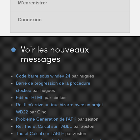
M’enregistrer
Connexion
Voir
les nouveaux
messages
Code barre sous windev 24
par hugues
Barre de progression de la procedure
stockee
par hugues
Editeur HTML
par cbekier
Re: Il m'arrive un truc bizarre avec un projet
WD22
par Gino
Probleme Generation de l'APK
par zeston
Re: Trie et Calcul sur TABLE
par zeston
Trie et Calcul sur TABLE
par zeston