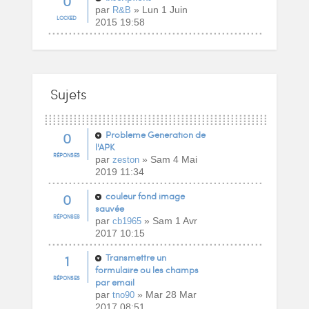
0
par
» Lun 1 Juin
R&B
LOCKED
2015 19:58
Sujets
0
Probleme Generation de
l'APK
RÉPONSES
par
» Sam 4 Mai
zeston
2019 11:34
0
couleur fond image
sauvée
RÉPONSES
par
» Sam 1 Avr
cb1965
2017 10:15
1
Transmettre un
formulaire ou les champs
RÉPONSES
par email
par
» Mar 28 Mar
tno90
2017 08:51