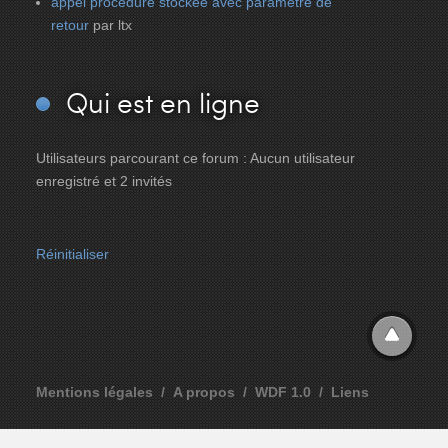
appel procedure stockée avec parametre de
retour
par ltx
Qui
est en ligne
Utilisateurs parcourant ce forum : Aucun utilisateur
enregistré et 2 invités
Réinitialiser
Mentions légales
A propos
WDF 1.0
Liens