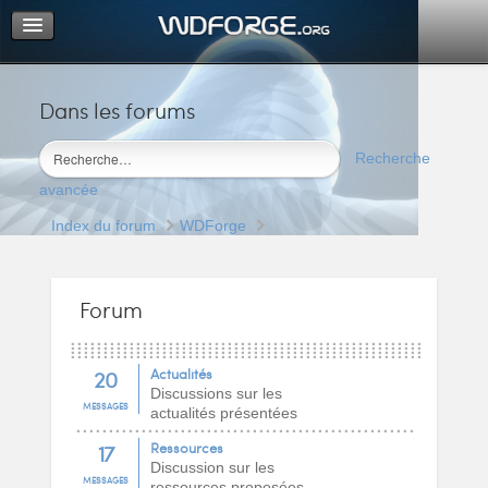
Dans les forums
Portail
Index du forum
Recherche
M’enregistrer
avancée
Connexion
Index du forum
WDForge
Forum
20
Actualités
Discussions sur les
MESSAGES
actualités présentées
17
Ressources
Discussion sur les
MESSAGES
ressources proposées