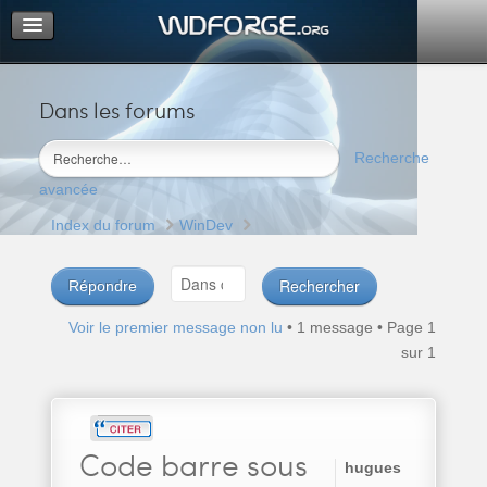
Dans les forums
Portail
Index du forum
Recherche
M’enregistrer
avancée
Connexion
Index du forum
WinDev
Répondre
Voir le premier message non lu
• 1 message • Page
1
sur
1
Code
barre sous
hugues