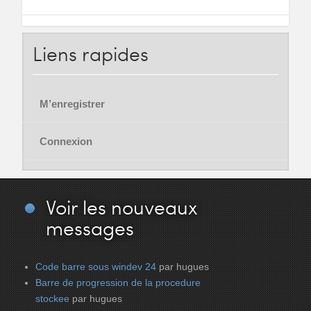
Liens
rapides
M’enregistrer
Connexion
Voir
les nouveaux
messages
Code barre sous windev 24
par hugues
Barre de progression de la procedure
stockee
par hugues