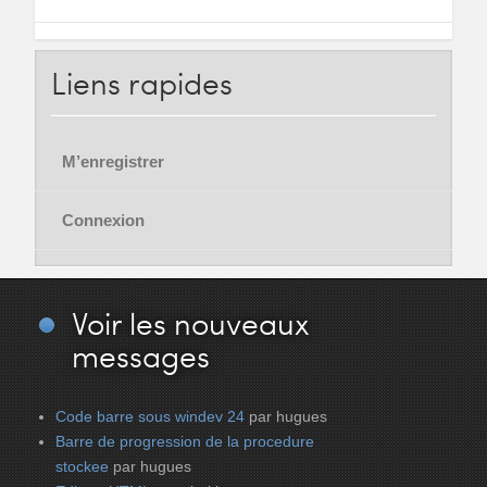
Liens
rapides
M’enregistrer
Connexion
Voir
les nouveaux
messages
Code barre sous windev 24
par hugues
Barre de progression de la procedure
stockee
par hugues