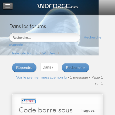
Dans les forums
Portail
Index du forum
Recherche
M’enregistrer
avancée
Connexion
Index du forum
WinDev
Répondre
Voir le premier message non lu
• 1 message • Page
1
sur
1
Code
barre sous
hugues