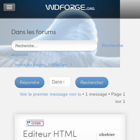
Dans les forums
Portail
Index du forum
Recherche
M’enregistrer
avancée
Connexion
Index du forum
WinDev
Répondre
Voir le premier message non lu
• 1 message • Page
1
sur
1
Editeur
HTML
cbekier