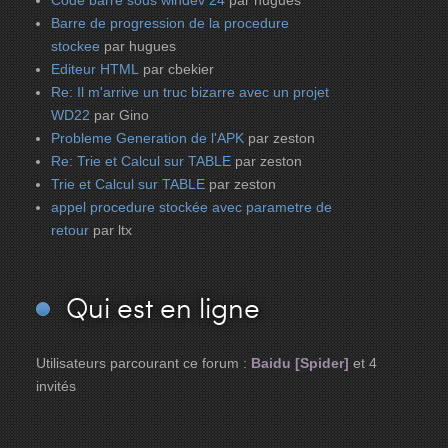
Code barre sous windev 24
par hugues
Barre de progression de la procedure
stockee
par hugues
Editeur HTML
par cbekier
Re: Il m'arrive un truc bizarre avec un projet
WD22
par Gino
Probleme Generation de l'APK
par zeston
Re: Trie et Calcul sur TABLE
par zeston
Trie et Calcul sur TABLE
par zeston
appel procedure stockée avec parametre de
retour
par ltx
Qui
est en ligne
Utilisateurs parcourant ce forum :
Baidu [Spider]
et 4
invités