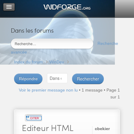
Dans les forums
Portail
Index du forum
Recherche
M’enregistrer
avancée
Connexion
Index du forum
WinDev
Répondre
Voir le premier message non lu
• 1 message • Page
1
sur
1
Editeur
HTML
cbekier