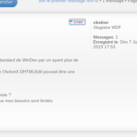
Voir le premier message non lu
• 1 message • Pag
cbekier
Stagiaire WDF
Messages:
1
Enregistré le:
Dim 7 Ju
2019 17:53
tandard de WinDev par un ayant plus de
e l'ActiveX DHTMLEdit pouvait être une
iste ?
que mes besoins sont limités