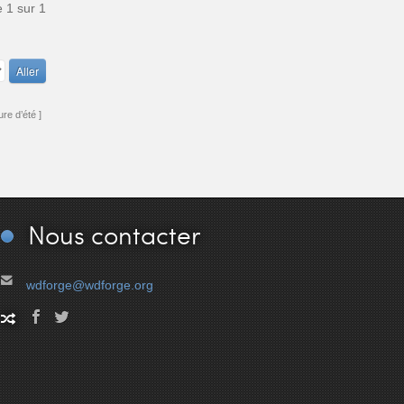
e
1
sur
1
re d’été ]
Nous
contacter
wdforge@wdforge.org