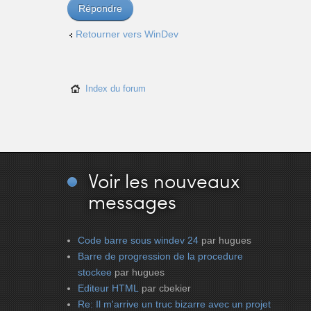
Répondre
Retourner vers WinDev
Index du forum
Voir
les nouveaux
messages
Code barre sous windev 24
par hugues
Barre de progression de la procedure
stockee
par hugues
Editeur HTML
par cbekier
Re: Il m'arrive un truc bizarre avec un projet