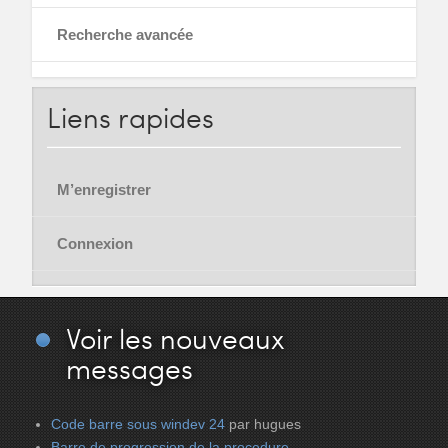
Recherche avancée
Liens
rapides
M’enregistrer
Connexion
Voir
les nouveaux
messages
Code barre sous windev 24
par hugues
Barre de progression de la procedure