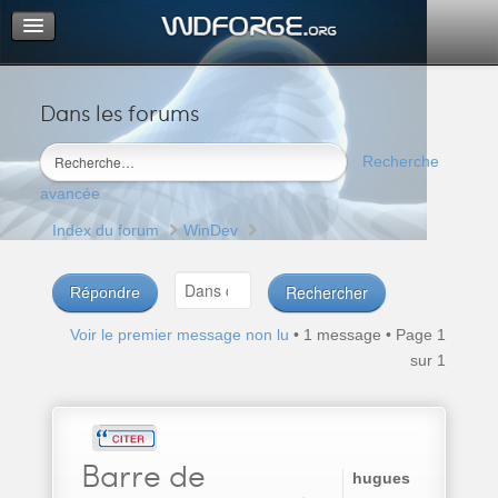
Dans les forums
Portail
Index du forum
Recherche
M’enregistrer
avancée
Connexion
Index du forum
WinDev
Répondre
Voir le premier message non lu
• 1 message • Page
1
sur
1
Barre
de
hugues