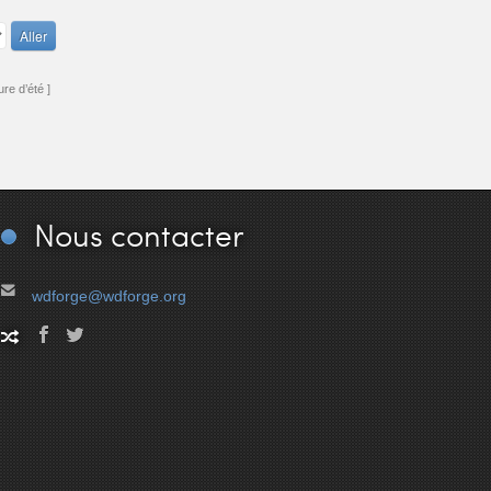
re d’été ]
Nous
contacter
wdforge@wdforge.org