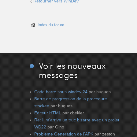
Retourner vers WinDev
Index du forum
Voir
les nouveaux
messages
Code barre sous windev 24
par hugues
Barre de progression de la procedure
stockee
par hugues
Editeur HTML
par cbekier
Re: Il m'arrive un truc bizarre avec un projet
WD22
par Gino
Probleme Generation de l'APK
par zeston