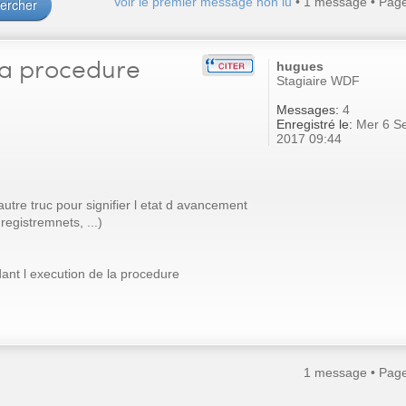
Voir le premier message non lu
• 1 message • Pag
la procedure
hugues
Stagiaire WDF
Messages:
4
Enregistré le:
Mer 6 S
2017 09:44
autre truc pour signifier l etat d avancement
registremnets, ...)
dant l execution de la procedure
1 message • Pag