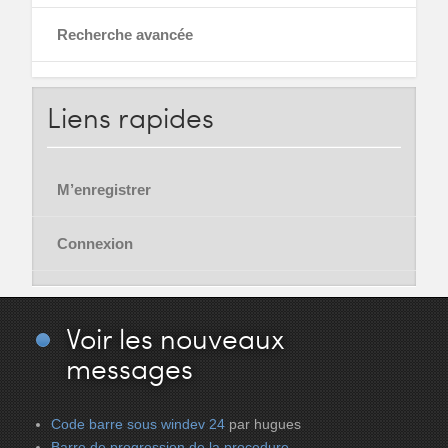
Recherche avancée
Liens
rapides
M’enregistrer
Connexion
Voir
les nouveaux
messages
Code barre sous windev 24
par hugues
Barre de progression de la procedure