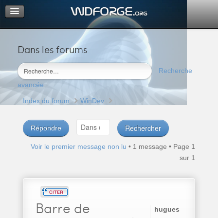
Dans les forums
Portail
Index du forum
Recherche
M’enregistrer
avancée
Connexion
Index du forum
WinDev
Répondre
Voir le premier message non lu
• 1 message • Page
1
sur
1
Barre
de
hugues