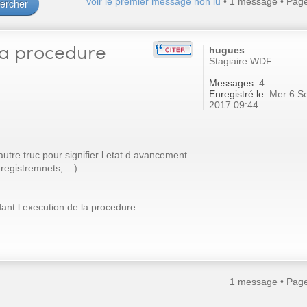
Voir le premier message non lu
• 1 message • Pag
la procedure
hugues
Stagiaire WDF
Messages:
4
Enregistré le:
Mer 6 S
2017 09:44
autre truc pour signifier l etat d avancement
registremnets, ...)
dant l execution de la procedure
1 message • Pag