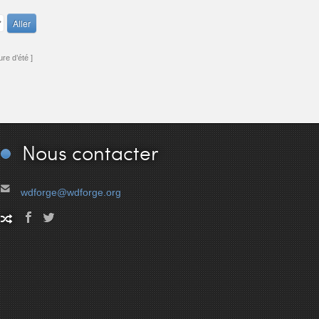
re d’été ]
Nous
contacter
wdforge@wdforge.org