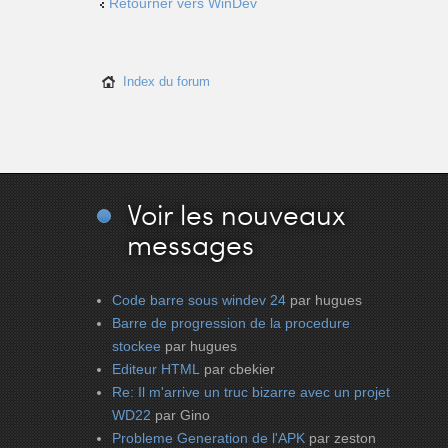
Retourner vers WinDev
Index du forum
Voir
les nouveaux
messages
Code barre sous windev 24
par hugues
Barre de progression de la procedure
stockee
par hugues
Editeur HTML
par cbekier
Re: Il m'arrive un truc bizarre avec un projet
WD22
par Gino
Probleme Generation de l'APK
par zeston