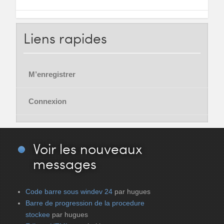
Liens
rapides
M’enregistrer
Connexion
Voir
les nouveaux
messages
Code barre sous windev 24
par hugues
Barre de progression de la procedure
stockee
par hugues