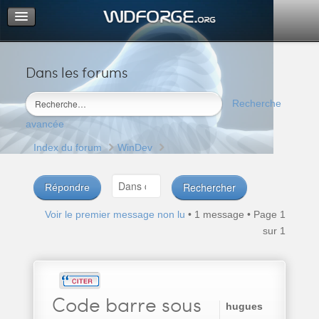
Dans les forums
Portail
Index du forum
Recherche
M’enregistrer
avancée
Connexion
Index du forum
WinDev
Répondre
Voir le premier message non lu
• 1 message • Page
1
sur
1
Code
barre sous
hugues