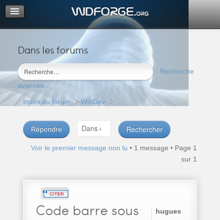
Dans les forums
Portail
Index du forum
Recherche
M’enregistrer
avancée
Connexion
Index du forum
WinDev
Répondre
Voir le premier message non lu
• 1 message • Page
1
sur
1
Code
barre sous
hugues