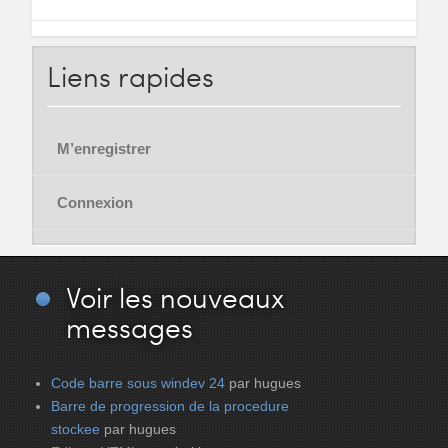
Liens
rapides
M’enregistrer
Connexion
Voir
les nouveaux
messages
Code barre sous windev 24
par hugues
Barre de progression de la procedure
stockee
par hugues