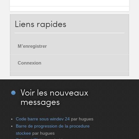
Liens
rapides
M’enregistrer
Connexion
Voir
les nouveaux
messages
Code barre sous windev 24
par hugues
Barre de progression de la procedure
stockee
par hugues