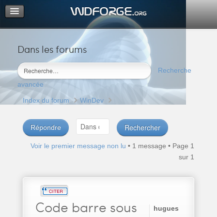
Dans les forums
Portail
Index du forum
Recherche
M’enregistrer
avancée
Connexion
Index du forum
WinDev
Répondre
Voir le premier message non lu
• 1 message • Page
1
sur
1
Code
barre sous
hugues