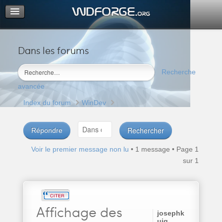
Dans les forums
Portail
Index du forum
Recherche
M’enregistrer
avancée
Connexion
Index du forum
WinDev
Répondre
Voir le premier message non lu
• 1 message • Page
1
sur
1
Affichage
des
josephk
uig