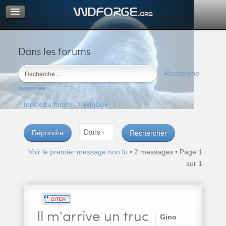
Dans les forums
Portail
Index du forum
Recherche
M’enregistrer
avancée
Connexion
Index du forum
WinDev
Répondre
Voir le premier message non lu
• 2 messages • Page
1
sur
1
Il
m'arrive un truc
Gino