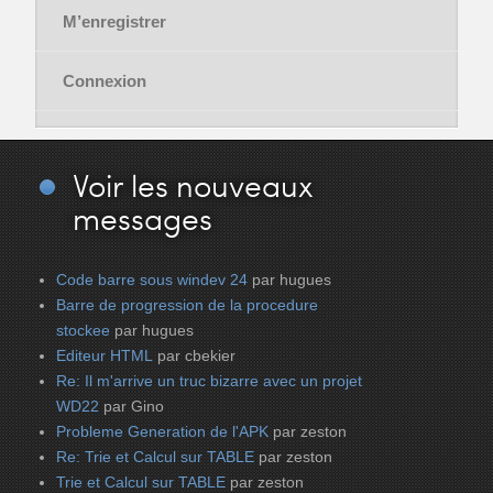
M’enregistrer
Connexion
Voir
les nouveaux
messages
Code barre sous windev 24
par hugues
Barre de progression de la procedure
stockee
par hugues
Editeur HTML
par cbekier
Re: Il m'arrive un truc bizarre avec un projet
WD22
par Gino
Probleme Generation de l'APK
par zeston
Re: Trie et Calcul sur TABLE
par zeston
Trie et Calcul sur TABLE
par zeston