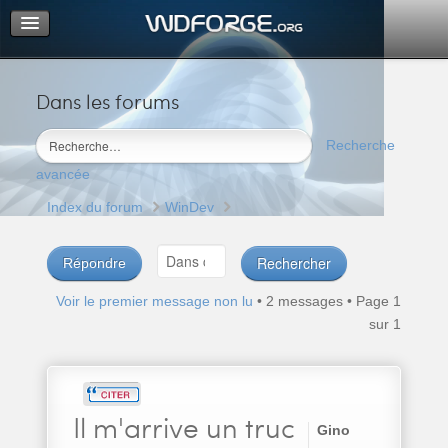
Dans les forums
Portail
Index du forum
Recherche
M’enregistrer
avancée
Connexion
Index du forum
WinDev
Répondre
Voir le premier message non lu
• 2 messages • Page
1
sur
1
Il
m'arrive un truc
Gino