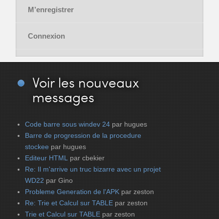
M’enregistrer
Connexion
Voir
les nouveaux
messages
Code barre sous windev 24
par hugues
Barre de progression de la procedure
stockee
par hugues
Editeur HTML
par cbekier
Re: Il m'arrive un truc bizarre avec un projet
WD22
par Gino
Probleme Generation de l'APK
par zeston
Re: Trie et Calcul sur TABLE
par zeston
Trie et Calcul sur TABLE
par zeston