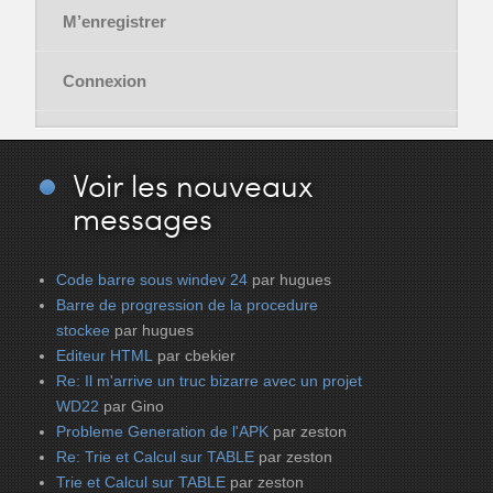
M’enregistrer
Connexion
Voir
les nouveaux
messages
Code barre sous windev 24
par hugues
Barre de progression de la procedure
stockee
par hugues
Editeur HTML
par cbekier
Re: Il m'arrive un truc bizarre avec un projet
WD22
par Gino
Probleme Generation de l'APK
par zeston
Re: Trie et Calcul sur TABLE
par zeston
Trie et Calcul sur TABLE
par zeston