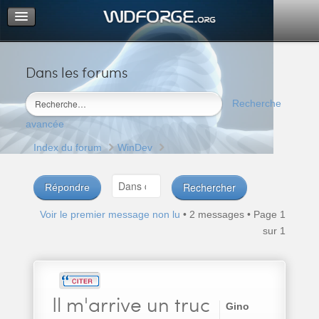
Dans les forums
Portail
Index du forum
Recherche
M’enregistrer
avancée
Connexion
Index du forum
WinDev
Répondre
Voir le premier message non lu
• 2 messages • Page
1
sur
1
Il
m'arrive un truc
Gino