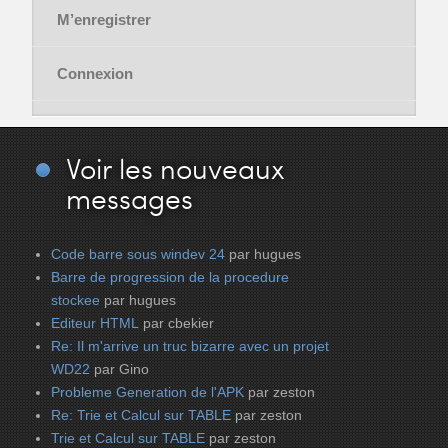
M’enregistrer
Connexion
Voir
les nouveaux
messages
Code barre sous windev 24
par hugues
Barre de progression de la procedure
stockee
par hugues
Editeur HTML
par cbekier
Re: Il m'arrive un truc bizarre avec un projet
WD22
par Gino
Probleme Generation de l'APK
par zeston
Re: Trie et Calcul sur TABLE
par zeston
Trie et Calcul sur TABLE
par zeston