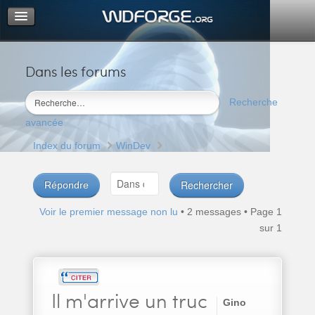
Dans les forums
Portail
Index du forum
Recherche
M’enregistrer
avancée
Connexion
Index du forum
WinDev
Répondre
Voir le premier message non lu
• 2 messages • Page
1
sur
1
Il
m'arrive un truc
Gino