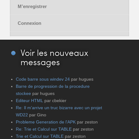
M’enregistrer
Connexion
Voir
les nouveaux
messages
Code barre sous windev 24
par hugues
Barre de progression de la procedure
stockee
par hugues
Editeur HTML
par cbekier
Re: Il m'arrive un truc bizarre avec un projet
WD22
par Gino
Probleme Generation de l'APK
par zeston
Re: Trie et Calcul sur TABLE
par zeston
Trie et Calcul sur TABLE
par zeston