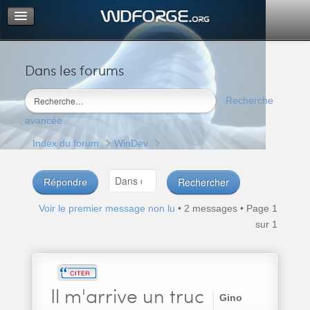
Dans les forums
Portail
Index du forum
Recherche
M’enregistrer
avancée
Connexion
Index du forum
WinDev
Répondre
Voir le premier message non lu
• 2 messages • Page
1
sur
1
Il
m'arrive un truc
Gino