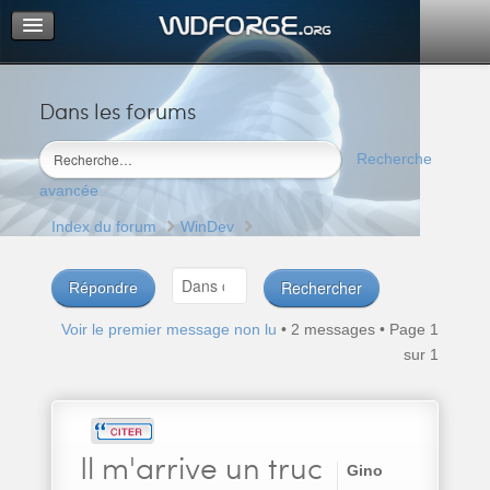
Dans les forums
Portail
Index du forum
Recherche
M’enregistrer
avancée
Connexion
Index du forum
WinDev
Répondre
Voir le premier message non lu
• 2 messages • Page
1
sur
1
Il
m'arrive un truc
Gino