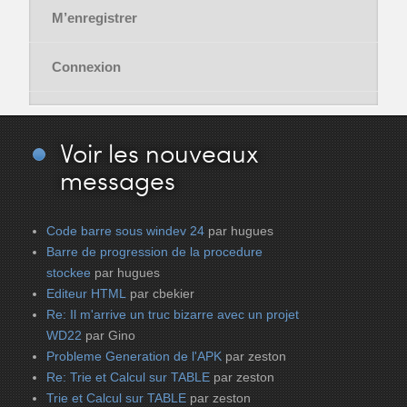
M’enregistrer
Connexion
Voir
les nouveaux
messages
Code barre sous windev 24
par hugues
Barre de progression de la procedure
stockee
par hugues
Editeur HTML
par cbekier
Re: Il m'arrive un truc bizarre avec un projet
WD22
par Gino
Probleme Generation de l'APK
par zeston
Re: Trie et Calcul sur TABLE
par zeston
Trie et Calcul sur TABLE
par zeston