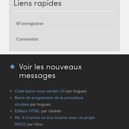
Liens
rapides
M’enregistrer
Connexion
Voir
les nouveaux
messages
Code barre sous windev 24
par hugues
Barre de progression de la procedure
stockee
par hugues
Editeur HTML
par cbekier
Re: Il m'arrive un truc bizarre avec un projet
WD22
par Gino