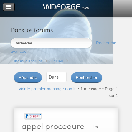
Dans les forums
Portail
Index du forum
Recherche
M’enregistrer
avancée
Connexion
Index du forum
WinDev
Répondre
Voir le premier message non lu
• 1 message • Page
1
sur
1
appel
procedure
ltx