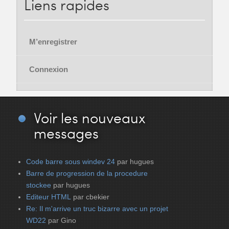
Liens
rapides
M’enregistrer
Connexion
Voir
les nouveaux
messages
Code barre sous windev 24
par hugues
Barre de progression de la procedure
stockee
par hugues
Editeur HTML
par cbekier
Re: Il m'arrive un truc bizarre avec un projet
WD22
par Gino