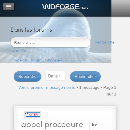
Dans les forums
Portail
Index du forum
Recherche
M’enregistrer
avancée
Connexion
Index du forum
WinDev
Répondre
Voir le premier message non lu
• 1 message • Page
1
sur
1
appel
procedure
ltx