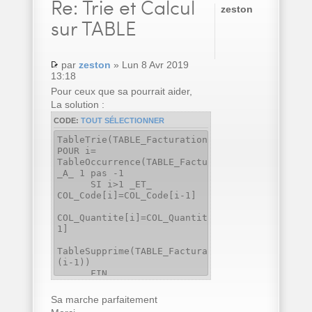
Re:
Trie et Calcul
zeston
sur TABLE
par
zeston
» Lun 8 Avr 2019
13:18
Pour ceux que sa pourrait aider,
La solution :
CODE:
TOUT SÉLECTIONNER
TableTrie(TABLE_Facturation,COL_Code..Nom)
POUR i=
TableOccurrence(TABLE_Facturation)
_A_ 1 pas -1
SI i>1 _ET_
COL_Code[i]=COL_Code[i-1]
COL_Quantite[i]=COL_Quantite[i]+COL_Quantite[
1]
TableSupprime(TABLE_Facturation,
(i-1))
FIN
FIN
Sa marche parfaitement