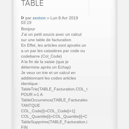
TABLE
par
zeston
» Lun 8 Avr 2019
03:19
Bonjour
J'ai un petit soucis avec un calcul
sur une table de facturation.
En Effet, les articles sont ajoutés un
a un par les caissières par code ou
codebarre (Col_Code)
A la fin de la saisie (que je
détermine après un Echap)
Je veux un trie et un calcul en
additionnant les codes articles
identique :
TableTrie(TABLE_Facturation,COL_Code..Nom)
POUR i=1 A
TableOccurrence(TABLE_Facturation)
TANTQUE
COL_Code[i]=COL_Code[i+1]
COL_Quantite[i]=COL_Quantite[i]+COL_Quantite[i+1]
TableSupprime(TABLE_Facturation,i+1)
FIN