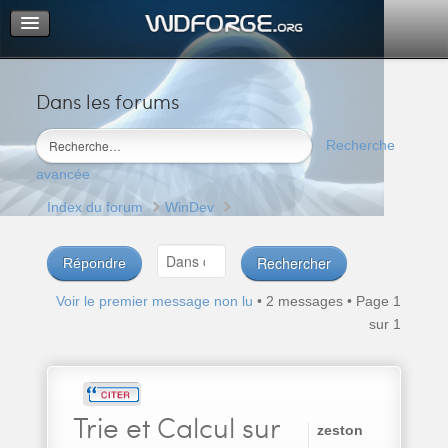
Dans les forums
Portail
Index du forum
Recherche
M’enregistrer
avancée
Connexion
Index du forum
WinDev
Répondre
Voir le premier message non lu
• 2 messages • Page
1
sur
1
Trie
et Calcul sur
zeston