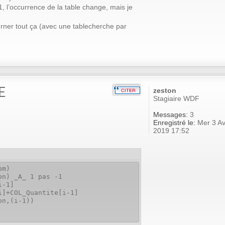
, l’occurrence de la table change, mais je
urner tout ça (avec une tablecherche par
E
zeston
Stagiaire WDF
Messages:
3
Enregistré le:
Mer 3 Av
2019 17:52
om)
on) _A_ 1 pas -1
i-1]
COL_Quantite[i-1]
,(i-1))