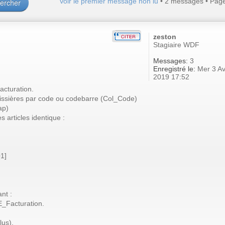
Voir le premier message non lu
• 2 messages • Pag
zeston
Stagiaire WDF
Messages:
3
Enregistré le:
Mer 3 Av
2019 17:52
facturation.
 caissières par code ou codebarre (Col_Code)
ap)
s articles identique :
1]
nt :
E_Facturation.
lus).