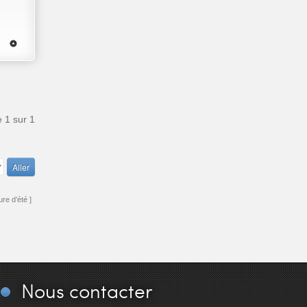
e
1
sur
1
re d’été ]
Nous
contacter