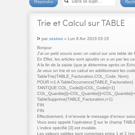
Répondre
Trie
et Calcul sur TABLE
par
zeston
» Lun 8 Avr 2019 03:19
Bonjour
J'ai un petit soucis avec un calcul sur une table de 
En Effet, les articles sont ajoutés un a un par les
A la fin de la saisie (que je détermine après un Ech
Je veux un trie et un calcul en additionnant les code
TableTrie(TABLE_Facturation,COL_Code..Nom)
POUR i=1 A TableOccurrence(TABLE_Facturation)
TANTQUE COL_Code[i]=COL_Code[i+1]
COL_Quantite[i]=COL_Quantite[i]+COL_Quantite[i+
TableSupprime(TABLE_Facturation,i+1)
FIN
FIN
Effectivement, il m'envoie le message d'erreur suiva
Vous avez appelé l'opérateur [] sur le champ TABL
L'indice spécifié [3] est invalide.
Les valeurs valides sont comprises entre 1 et 2 (inc