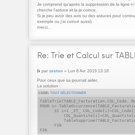
Je comprend qu’après la suppression de la ligne i+1
cherche l'astuce et la je coince..
Si je peu avoir des avis ou des astuces pour conto
exemple ou j'ai coincé aussi)
merci...
Re:
Trie et Calcul sur TABL
par
zeston
» Lun 8 Avr 2019 13:18
Pour ceux que sa pourrait aider,
La solution :
CODE:
TOUT SÉLECTIONNER
TableTrie(TABLE_Facturation,COL_Code..N
POUR i= TableOccurrence(TABLE_Facturati
SI i>1 _ET_ COL_Code[i]=COL_Code[
COL_Quantite[i]=COL_Quantite[i]+
TableSupprime(TABLE_Facturation
FIN
FIN