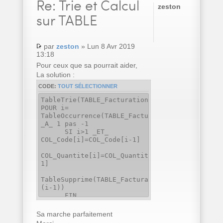
Re:
Trie et Calcul
zeston
sur TABLE
par
zeston
» Lun 8 Avr 2019
13:18
Pour ceux que sa pourrait aider,
La solution :
CODE:
TOUT SÉLECTIONNER
TableTrie(TABLE_Facturation,COL_Code..Nom)
POUR i=
TableOccurrence(TABLE_Facturation)
_A_ 1 pas -1
SI i>1 _ET_
COL_Code[i]=COL_Code[i-1]
COL_Quantite[i]=COL_Quantite[i]+COL_Quantite[
1]
TableSupprime(TABLE_Facturation,
(i-1))
FIN
FIN
Sa marche parfaitement