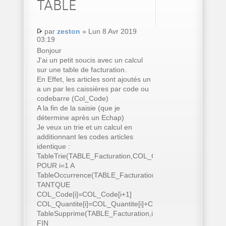
TABLE
par
zeston
» Lun 8 Avr 2019
03:19
Bonjour
J'ai un petit soucis avec un calcul
sur une table de facturation.
En Effet, les articles sont ajoutés un
a un par les caissières par code ou
codebarre (Col_Code)
A la fin de la saisie (que je
détermine après un Echap)
Je veux un trie et un calcul en
additionnant les codes articles
identique :
TableTrie(TABLE_Facturation,COL_Code..Nom)
POUR i=1 A
TableOccurrence(TABLE_Facturation)
TANTQUE
COL_Code[i]=COL_Code[i+1]
COL_Quantite[i]=COL_Quantite[i]+COL_Quantite[i+1]
TableSupprime(TABLE_Facturation,i+1)
FIN