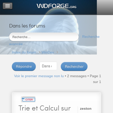
Dans les forums
Portail
Index du forum
Recherche
M’enregistrer
avancée
Connexion
Index du forum
WinDev
Répondre
Voir le premier message non lu
• 2 messages • Page
1
sur
1
Trie
et Calcul sur
zeston