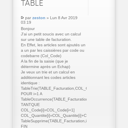
TABLE
par
zeston
» Lun 8 Avr 2019
03:19
Bonjour
J'ai un petit soucis avec un calcul
sur une table de facturation.
En Effet, les articles sont ajoutés un
a un par les caissières par code ou
codebarre (Col_Code)
A la fin de la saisie (que je
détermine après un Echap)
Je veux un trie et un calcul en
additionnant les codes articles
identique :
TableTrie(TABLE_Facturation,COL_Code..Nom)
POUR i=1 A
TableOccurrence(TABLE_Facturation)
TANTQUE
COL_Code[i]=COL_Code[i+1]
COL_Quantite[i]=COL_Quantite[i]+COL_Quantite[i+1]
TableSupprime(TABLE_Facturation,i+1)
FIN