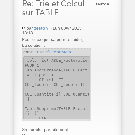
Re:
Trie et Calcul
zeston
sur TABLE
par
zeston
» Lun 8 Avr 2019
13:18
Pour ceux que sa pourrait aider,
La solution :
CODE:
TOUT SÉLECTIONNER
TableTrie(TABLE_Facturation,COL_Code..Nom)
POUR i=
TableOccurrence(TABLE_Facturation)
_A_ 1 pas -1
SI i>1 _ET_
COL_Code[i]=COL_Code[i-1]
COL_Quantite[i]=COL_Quantite[i]+COL_Quantite[
1]
TableSupprime(TABLE_Facturation,
(i-1))
FIN
FIN
Sa marche parfaitement