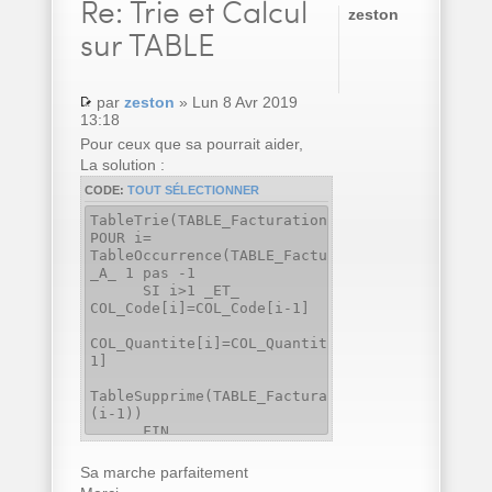
Re:
Trie et Calcul
zeston
sur TABLE
par
zeston
» Lun 8 Avr 2019
13:18
Pour ceux que sa pourrait aider,
La solution :
CODE:
TOUT SÉLECTIONNER
TableTrie(TABLE_Facturation,COL_Code..Nom)
POUR i=
TableOccurrence(TABLE_Facturation)
_A_ 1 pas -1
SI i>1 _ET_
COL_Code[i]=COL_Code[i-1]
COL_Quantite[i]=COL_Quantite[i]+COL_Quantite[
1]
TableSupprime(TABLE_Facturation,
(i-1))
FIN
FIN
Sa marche parfaitement