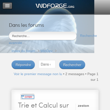
Dans les forums
Portail
Index du forum
Recherche
M’enregistrer
avancée
Connexion
Index du forum
WinDev
Répondre
Voir le premier message non lu
• 2 messages • Page
1
sur
1
Trie
et Calcul sur
zeston