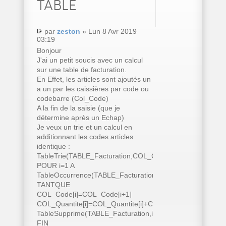
TABLE
par
zeston
» Lun 8 Avr 2019
03:19
Bonjour
J'ai un petit soucis avec un calcul
sur une table de facturation.
En Effet, les articles sont ajoutés un
a un par les caissières par code ou
codebarre (Col_Code)
A la fin de la saisie (que je
détermine après un Echap)
Je veux un trie et un calcul en
additionnant les codes articles
identique :
TableTrie(TABLE_Facturation,COL_Code..Nom)
POUR i=1 A
TableOccurrence(TABLE_Facturation)
TANTQUE
COL_Code[i]=COL_Code[i+1]
COL_Quantite[i]=COL_Quantite[i]+COL_Quantite[i+1]
TableSupprime(TABLE_Facturation,i+1)
FIN