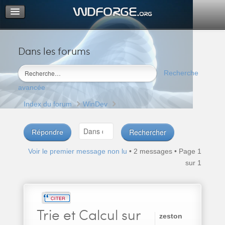
Dans les forums
Portail
Index du forum
Recherche
M’enregistrer
avancée
Connexion
Index du forum
WinDev
Répondre
Voir le premier message non lu
• 2 messages • Page
1
sur
1
Trie
et Calcul sur
zeston