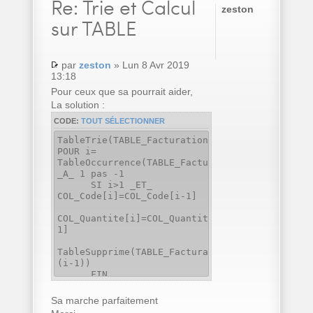
Re:
Trie et Calcul
zeston
sur TABLE
par
zeston
» Lun 8 Avr 2019
13:18
Pour ceux que sa pourrait aider,
La solution :
CODE:
TOUT SÉLECTIONNER
TableTrie(TABLE_Facturation,COL_Code..Nom)
POUR i=
TableOccurrence(TABLE_Facturation)
_A_ 1 pas -1
SI i>1 _ET_
COL_Code[i]=COL_Code[i-1]
COL_Quantite[i]=COL_Quantite[i]+COL_Quantite[
1]
TableSupprime(TABLE_Facturation,
(i-1))
FIN
FIN
Sa marche parfaitement