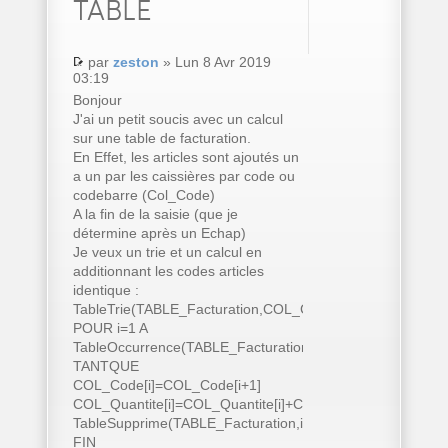
TABLE
par
zeston
» Lun 8 Avr 2019
03:19
Bonjour
J'ai un petit soucis avec un calcul
sur une table de facturation.
En Effet, les articles sont ajoutés un
a un par les caissières par code ou
codebarre (Col_Code)
A la fin de la saisie (que je
détermine après un Echap)
Je veux un trie et un calcul en
additionnant les codes articles
identique :
TableTrie(TABLE_Facturation,COL_Code..Nom)
POUR i=1 A
TableOccurrence(TABLE_Facturation)
TANTQUE
COL_Code[i]=COL_Code[i+1]
COL_Quantite[i]=COL_Quantite[i]+COL_Quantite[i+1]
TableSupprime(TABLE_Facturation,i+1)
FIN