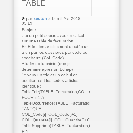
TABLE
par
zeston
» Lun 8 Avr 2019
03:19
Bonjour
J'ai un petit soucis avec un calcul
sur une table de facturation.
En Effet, les articles sont ajoutés un
a un par les caissières par code ou
codebarre (Col_Code)
A la fin de la saisie (que je
détermine après un Echap)
Je veux un trie et un calcul en
additionnant les codes articles
identique :
TableTrie(TABLE_Facturation,COL_Code..Nom)
POUR i=1 A
TableOccurrence(TABLE_Facturation)
TANTQUE
COL_Code[i]=COL_Code[i+1]
COL_Quantite[i]=COL_Quantite[i]+COL_Quantite[i+1]
TableSupprime(TABLE_Facturation,i+1)
FIN