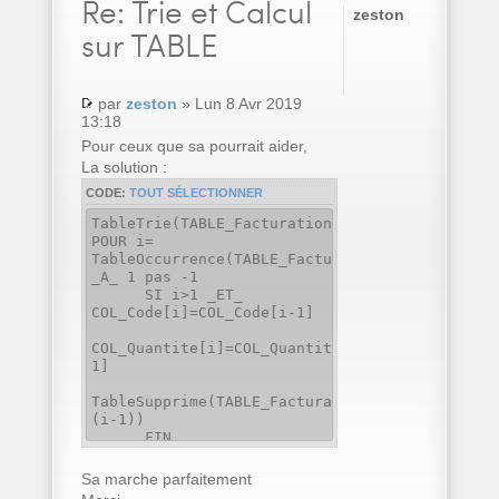
Re:
Trie et Calcul
zeston
sur TABLE
par
zeston
» Lun 8 Avr 2019
13:18
Pour ceux que sa pourrait aider,
La solution :
CODE:
TOUT SÉLECTIONNER
TableTrie(TABLE_Facturation,COL_Code..Nom)
POUR i=
TableOccurrence(TABLE_Facturation)
_A_ 1 pas -1
SI i>1 _ET_
COL_Code[i]=COL_Code[i-1]
COL_Quantite[i]=COL_Quantite[i]+COL_Quantite[
1]
TableSupprime(TABLE_Facturation,
(i-1))
FIN
FIN
Sa marche parfaitement