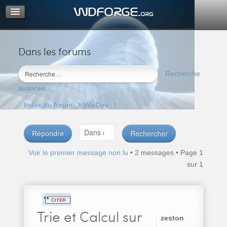
Dans les forums
Portail
Index du forum
Recherche
M’enregistrer
avancée
Connexion
Index du forum
WinDev
Répondre
Voir le premier message non lu
• 2 messages • Page
1
sur
1
Trie
et Calcul sur
zeston