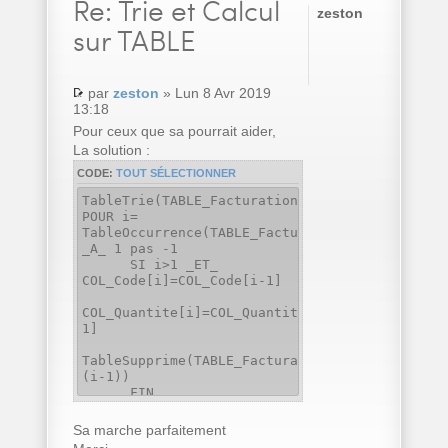
Re:
Trie et Calcul
zeston
sur TABLE
par
zeston
» Lun 8 Avr 2019
13:18
Pour ceux que sa pourrait aider,
La solution :
CODE:
TOUT SÉLECTIONNER
TableTrie(TABLE_Facturation,COL_Code..Nom)
POUR i=
TableOccurrence(TABLE_Facturation)
_A_ 1 pas -1
SI i>1 _ET_
COL_Code[i]=COL_Code[i-1]
COL_Quantite[i]=COL_Quantite[i]+COL_Quantite[
1]
TableSupprime(TABLE_Facturation,
(i-1))
FIN
FIN
Sa marche parfaitement