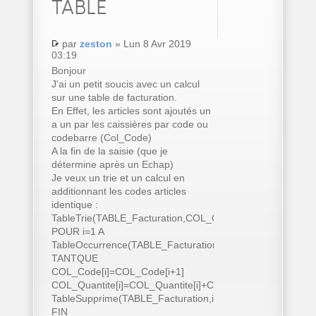
TABLE
par
zeston
» Lun 8 Avr 2019
03:19
Bonjour
J'ai un petit soucis avec un calcul
sur une table de facturation.
En Effet, les articles sont ajoutés un
a un par les caissières par code ou
codebarre (Col_Code)
A la fin de la saisie (que je
détermine après un Echap)
Je veux un trie et un calcul en
additionnant les codes articles
identique :
TableTrie(TABLE_Facturation,COL_Code..Nom)
POUR i=1 A
TableOccurrence(TABLE_Facturation)
TANTQUE
COL_Code[i]=COL_Code[i+1]
COL_Quantite[i]=COL_Quantite[i]+COL_Quantite[i+1]
TableSupprime(TABLE_Facturation,i+1)
FIN