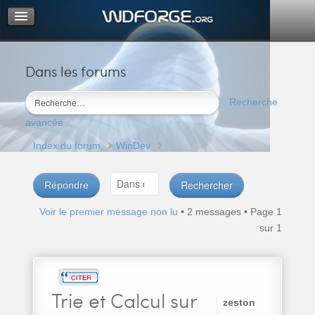
Dans les forums
Portail
Index du forum
Recherche
M’enregistrer
avancée
Connexion
Index du forum
WinDev
Répondre
Voir le premier message non lu
• 2 messages • Page
1
sur
1
Trie
et Calcul sur
zeston