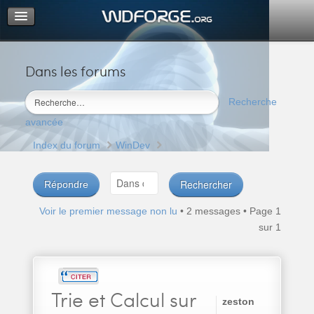
Dans les forums
Portail
Index du forum
Recherche
M’enregistrer
avancée
Connexion
Index du forum
WinDev
Répondre
Voir le premier message non lu
• 2 messages • Page
1
sur
1
Trie
et Calcul sur
zeston