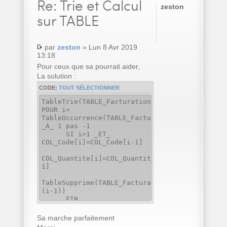
Re:
Trie et Calcul
zeston
sur TABLE
par
zeston
» Lun 8 Avr 2019
13:18
Pour ceux que sa pourrait aider,
La solution :
CODE:
TOUT SÉLECTIONNER
TableTrie(TABLE_Facturation,COL_Code..Nom)
POUR i=
TableOccurrence(TABLE_Facturation)
_A_ 1 pas -1
SI i>1 _ET_
COL_Code[i]=COL_Code[i-1]
COL_Quantite[i]=COL_Quantite[i]+COL_Quantite[
1]
TableSupprime(TABLE_Facturation,
(i-1))
FIN
FIN
Sa marche parfaitement