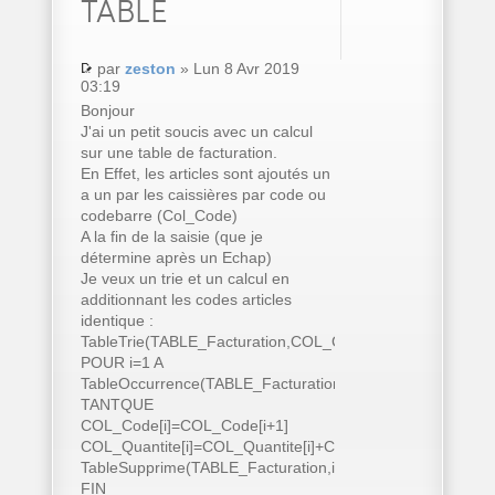
TABLE
par
zeston
» Lun 8 Avr 2019
03:19
Bonjour
J'ai un petit soucis avec un calcul
sur une table de facturation.
En Effet, les articles sont ajoutés un
a un par les caissières par code ou
codebarre (Col_Code)
A la fin de la saisie (que je
détermine après un Echap)
Je veux un trie et un calcul en
additionnant les codes articles
identique :
TableTrie(TABLE_Facturation,COL_Code..Nom)
POUR i=1 A
TableOccurrence(TABLE_Facturation)
TANTQUE
COL_Code[i]=COL_Code[i+1]
COL_Quantite[i]=COL_Quantite[i]+COL_Quantite[i+1]
TableSupprime(TABLE_Facturation,i+1)
FIN