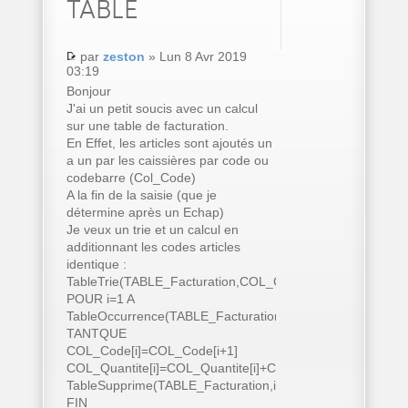
TABLE
par
zeston
» Lun 8 Avr 2019
03:19
Bonjour
J'ai un petit soucis avec un calcul
sur une table de facturation.
En Effet, les articles sont ajoutés un
a un par les caissières par code ou
codebarre (Col_Code)
A la fin de la saisie (que je
détermine après un Echap)
Je veux un trie et un calcul en
additionnant les codes articles
identique :
TableTrie(TABLE_Facturation,COL_Code..Nom)
POUR i=1 A
TableOccurrence(TABLE_Facturation)
TANTQUE
COL_Code[i]=COL_Code[i+1]
COL_Quantite[i]=COL_Quantite[i]+COL_Quantite[i+1]
TableSupprime(TABLE_Facturation,i+1)
FIN