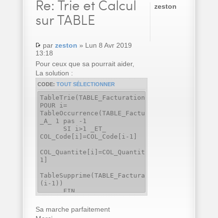
Re:
Trie et Calcul
zeston
sur TABLE
par
zeston
» Lun 8 Avr 2019
13:18
Pour ceux que sa pourrait aider,
La solution :
CODE:
TOUT SÉLECTIONNER
TableTrie(TABLE_Facturation,COL_Code..Nom)
POUR i=
TableOccurrence(TABLE_Facturation)
_A_ 1 pas -1
SI i>1 _ET_
COL_Code[i]=COL_Code[i-1]
COL_Quantite[i]=COL_Quantite[i]+COL_Quantite[
1]
TableSupprime(TABLE_Facturation,
(i-1))
FIN
FIN
Sa marche parfaitement