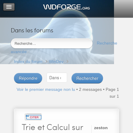
Dans les forums
Portail
Index du forum
Recherche
M’enregistrer
avancée
Connexion
Index du forum
WinDev
Répondre
Voir le premier message non lu
• 2 messages • Page
1
sur
1
Trie
et Calcul sur
zeston