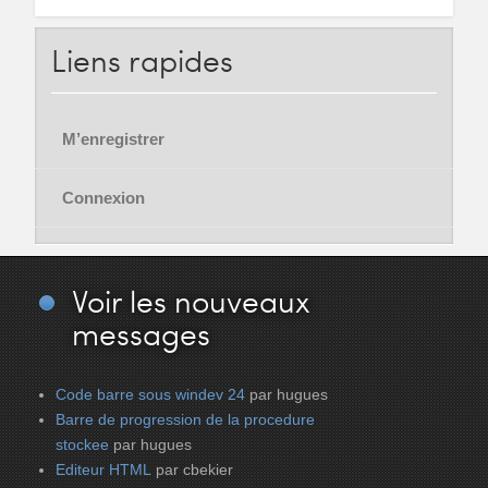
Liens
rapides
M’enregistrer
Connexion
Voir
les nouveaux
messages
Code barre sous windev 24
par hugues
Barre de progression de la procedure
stockee
par hugues
Editeur HTML
par cbekier