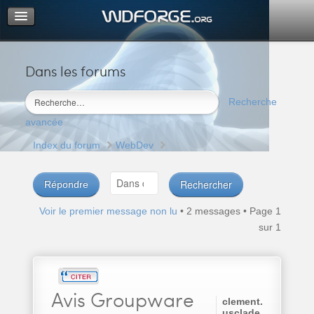
Dans les forums
Portail
Index du forum
Recherche
M’enregistrer
avancée
Connexion
Index du forum
WebDev
Répondre
Voir le premier message non lu
• 2 messages • Page
1
sur
1
Avis
Groupware
clement.
usclade