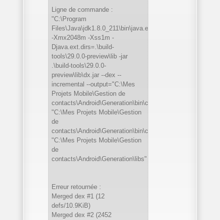
Ligne de commande :
"C:\Program
Files\Java\jdk1.8.0_211\bin\java.exe"
-Xmx2048m -Xss1m -
Djava.ext.dirs=.\build-
tools\29.0.0-preview\lib -jar
.\build-tools\29.0.0-
preview\lib\dx.jar --dex --
incremental --output="C:\Mes
Projets Mobile\Gestion de
contacts\Android\Generation\bin\classes.dex"
"C:\Mes Projets Mobile\Gestion
de
contacts\Android\Generation\bin\classes"
"C:\Mes Projets Mobile\Gestion
de
contacts\Android\Generation\libs"
Erreur retournée :
Merged dex #1 (12
defs/10.9KiB)
Merged dex #2 (2452