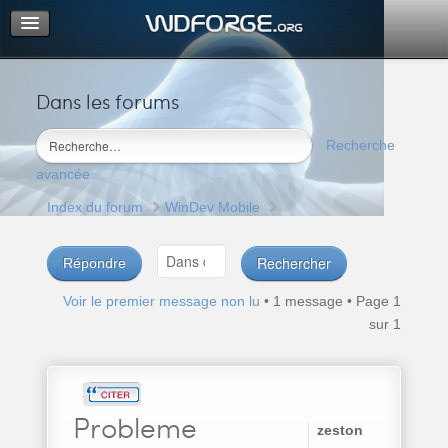
Dans les forums
Portail
Index du forum
Recherche
M’enregistrer
avancée
Connexion
Index du forum
WinDev Mobile
Répondre
Voir le premier message non lu
• 1 message • Page
1
sur
1
Probleme
zeston