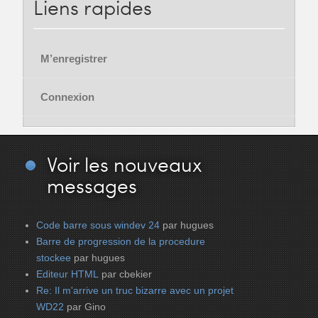
Liens
rapides
M’enregistrer
Connexion
Voir
les nouveaux
messages
Code barre sous windev 24
par hugues
Barre de progression de la procedure
stockee
par hugues
Editeur HTML
par cbekier
Re: Il m'arrive un truc bizarre avec un projet
WD22
par Gino