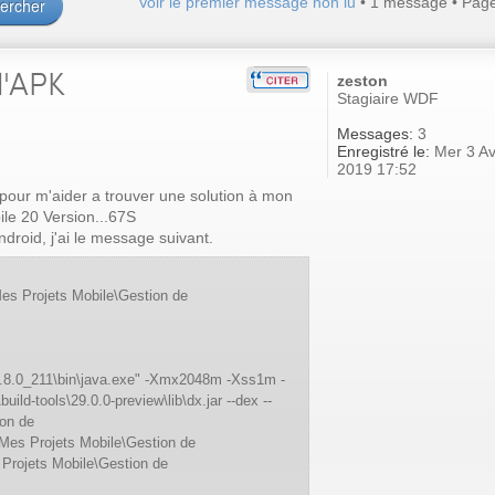
Voir le premier message non lu
• 1 message • Pag
l'APK
zeston
Stagiaire WDF
Messages:
3
Enregistré le:
Mer 3 Av
2019 17:52
 pour m'aider a trouver une solution à mon
le 20 Version...67S
ndroid, j'ai le message suivant.
\Mes Projets Mobile\Gestion de
1.8.0_211\bin\java.exe" -Xmx2048m -Xss1m -
\build-tools\29.0.0-preview\lib\dx.jar --dex --
ion de
\Mes Projets Mobile\Gestion de
 Projets Mobile\Gestion de