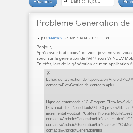
Répondre
Probleme
Generation de 
par
zeston
» Sam 4 Mai 2019 11:34
Bonjour,
Après avoir tout essayé en vain, je viens vers vous
souci sur la génération de l'APK sous WINDEV Mobi
En effet, lors de la génération de mon application A
Echec de la création de l'application Android <C:
contacts\Exe\Gestion de contacts.apk>.
Ligne de commande : "C:\Program Files\Java\jdk
Djava.ext.dirs=.\build-tools\29.0.0-preview\lib -jar .
incremental --output="C:\Mes Projets Mobile\Gest
contacts\Android\Generation\bin\classes.dex" "C:
contacts\Android\Generation\bin\classes" "C:\Mes
contacts\Android\Generation\libs"