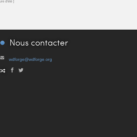
re d’été ]
Nous
contacter
wdforge@wdforge.org