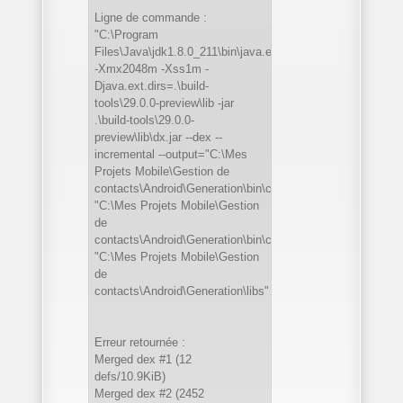
Ligne de commande :
"C:\Program
Files\Java\jdk1.8.0_211\bin\java.exe"
-Xmx2048m -Xss1m -
Djava.ext.dirs=.\build-
tools\29.0.0-preview\lib -jar
.\build-tools\29.0.0-
preview\lib\dx.jar --dex --
incremental --output="C:\Mes
Projets Mobile\Gestion de
contacts\Android\Generation\bin\classes.dex"
"C:\Mes Projets Mobile\Gestion
de
contacts\Android\Generation\bin\classes"
"C:\Mes Projets Mobile\Gestion
de
contacts\Android\Generation\libs"
Erreur retournée :
Merged dex #1 (12
defs/10.9KiB)
Merged dex #2 (2452