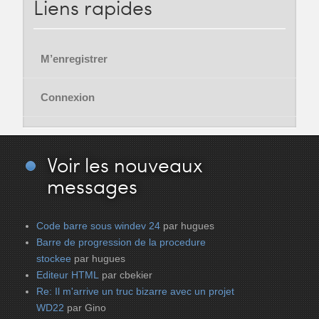
Liens
rapides
M’enregistrer
Connexion
Voir
les nouveaux
messages
Code barre sous windev 24
par hugues
Barre de progression de la procedure
stockee
par hugues
Editeur HTML
par cbekier
Re: Il m'arrive un truc bizarre avec un projet
WD22
par Gino