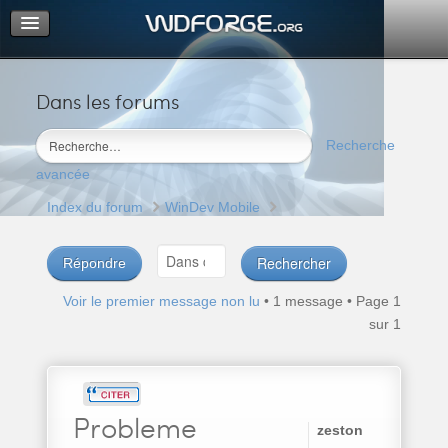
Dans les forums
Portail
Index du forum
Recherche
M’enregistrer
avancée
Connexion
Index du forum
WinDev Mobile
Répondre
Voir le premier message non lu
• 1 message • Page
1
sur
1
Probleme
zeston