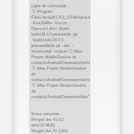
Ligne de commande :
"C:\Program
Files\Java\jdk1.8.0_211\bin\java.exe"
-Xmx2048m -Xss1m -
Djava.ext.dirs=.\build-
tools\29.0.0-preview\lib -jar
.\build-tools\29.0.0-
preview\lib\dx.jar --dex --
incremental --output="C:\Mes
Projets Mobile\Gestion de
contacts\Android\Generation\bin\classes.dex"
"C:\Mes Projets Mobile\Gestion
de
contacts\Android\Generation\bin\classes"
"C:\Mes Projets Mobile\Gestion
de
contacts\Android\Generation\libs"
Erreur retournée :
Merged dex #1 (12
defs/10.9KiB)
Merged dex #2 (2452