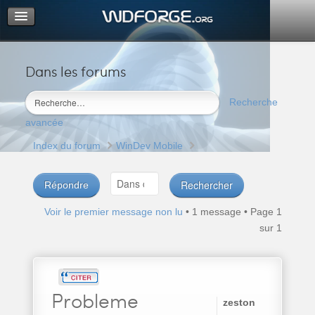
Dans les forums
Portail
Index du forum
Recherche
M’enregistrer
avancée
Connexion
Index du forum
WinDev Mobile
Répondre
Voir le premier message non lu
• 1 message • Page
1
sur
1
Probleme
zeston