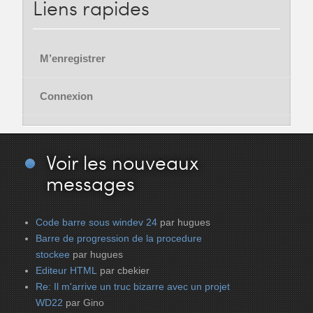
Liens
rapides
M’enregistrer
Connexion
Voir
les nouveaux
messages
Code barre sous windev 24
par hugues
Barre de progression de la procedure
stockee
par hugues
Editeur HTML
par cbekier
Re: Il m'arrive un truc bizarre avec un projet
WD22
par Gino