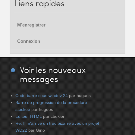
Liens
rapides
M’enregistrer
Connexion
Voir
les nouveaux
messages
Code barre sous windev 24
par hugues
Barre de progression de la procedure
stockee
par hugues
Editeur HTML
par cbekier
Re: Il m'arrive un truc bizarre avec un projet
WD22
par Gino