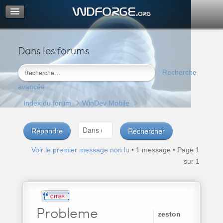
Dans les forums
Portail
Index du forum
Recherche
M’enregistrer
avancée
Connexion
Index du forum
WinDev Mobile
Répondre
Voir le premier message non lu
• 1 message • Page
1
sur
1
Probleme
zeston