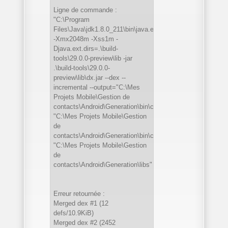
Ligne de commande :
"C:\Program
Files\Java\jdk1.8.0_211\bin\java.exe"
-Xmx2048m -Xss1m -
Djava.ext.dirs=.\build-
tools\29.0.0-preview\lib -jar
.\build-tools\29.0.0-
preview\lib\dx.jar --dex --
incremental --output="C:\Mes
Projets Mobile\Gestion de
contacts\Android\Generation\bin\classes.dex"
"C:\Mes Projets Mobile\Gestion
de
contacts\Android\Generation\bin\classes"
"C:\Mes Projets Mobile\Gestion
de
contacts\Android\Generation\libs"
Erreur retournée :
Merged dex #1 (12
defs/10.9KiB)
Merged dex #2 (2452