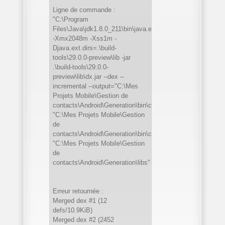
Ligne de commande :
"C:\Program
Files\Java\jdk1.8.0_211\bin\java.exe"
-Xmx2048m -Xss1m -
Djava.ext.dirs=.\build-
tools\29.0.0-preview\lib -jar
.\build-tools\29.0.0-
preview\lib\dx.jar --dex --
incremental --output="C:\Mes
Projets Mobile\Gestion de
contacts\Android\Generation\bin\classes.dex"
"C:\Mes Projets Mobile\Gestion
de
contacts\Android\Generation\bin\classes"
"C:\Mes Projets Mobile\Gestion
de
contacts\Android\Generation\libs"
Erreur retournée :
Merged dex #1 (12
defs/10.9KiB)
Merged dex #2 (2452