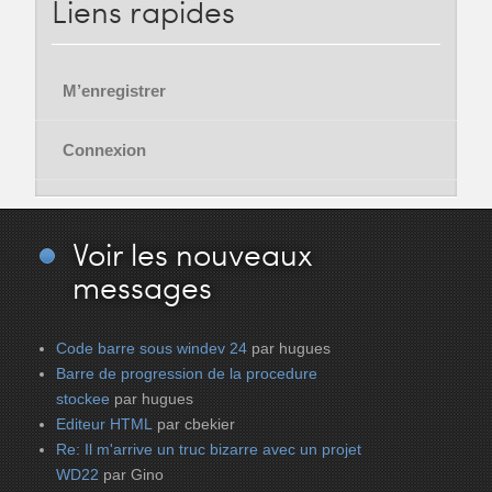
Liens
rapides
M’enregistrer
Connexion
Voir
les nouveaux
messages
Code barre sous windev 24
par hugues
Barre de progression de la procedure
stockee
par hugues
Editeur HTML
par cbekier
Re: Il m'arrive un truc bizarre avec un projet
WD22
par Gino