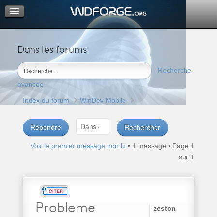
Dans les forums
Portail
Index du forum
Recherche
M’enregistrer
avancée
Connexion
Index du forum
WinDev Mobile
Répondre
Voir le premier message non lu
• 1 message • Page
1
sur
1
Probleme
zeston