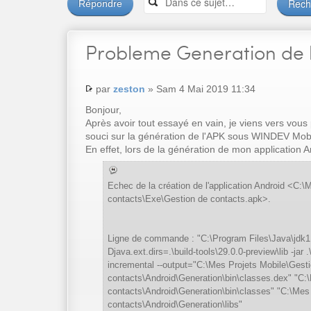
Répondre
Probleme
Generation de 
par
zeston
» Sam 4 Mai 2019 11:34
Bonjour,
Après avoir tout essayé en vain, je viens vers vous
souci sur la génération de l'APK sous WINDEV Mobi
En effet, lors de la génération de mon application A
Echec de la création de l'application Android <C:
contacts\Exe\Gestion de contacts.apk>.
Ligne de commande : "C:\Program Files\Java\jdk
Djava.ext.dirs=.\build-tools\29.0.0-preview\lib -jar .
incremental --output="C:\Mes Projets Mobile\Gest
contacts\Android\Generation\bin\classes.dex" "C:
contacts\Android\Generation\bin\classes" "C:\Mes
contacts\Android\Generation\libs"