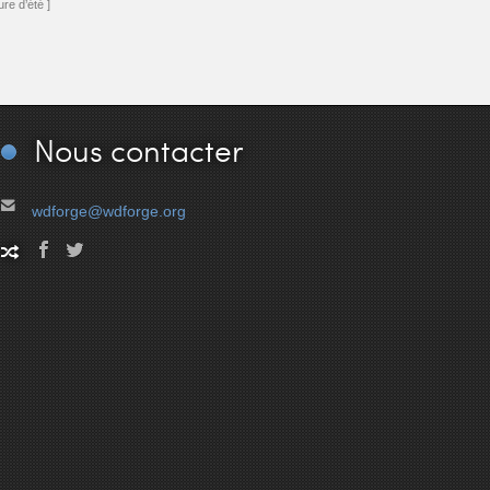
re d’été ]
Nous
contacter
wdforge@wdforge.org