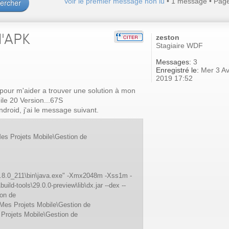
Voir le premier message non lu
• 1 message • Pag
l'APK
zeston
Stagiaire WDF
Messages:
3
Enregistré le:
Mer 3 Av
2019 17:52
 pour m'aider a trouver une solution à mon
le 20 Version...67S
ndroid, j'ai le message suivant.
\Mes Projets Mobile\Gestion de
1.8.0_211\bin\java.exe" -Xmx2048m -Xss1m -
\build-tools\29.0.0-preview\lib\dx.jar --dex --
ion de
\Mes Projets Mobile\Gestion de
 Projets Mobile\Gestion de