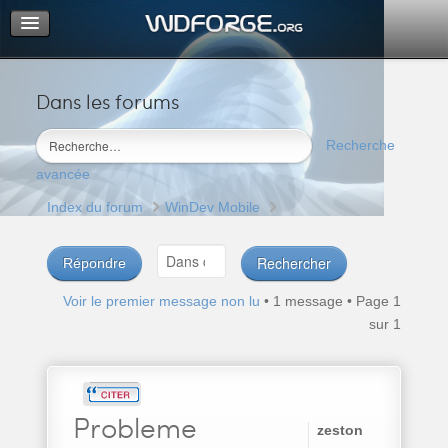
Dans les forums
Portail
Index du forum
Recherche
M’enregistrer
avancée
Connexion
Index du forum
WinDev Mobile
Répondre
Voir le premier message non lu
• 1 message • Page
1
sur
1
Probleme
zeston