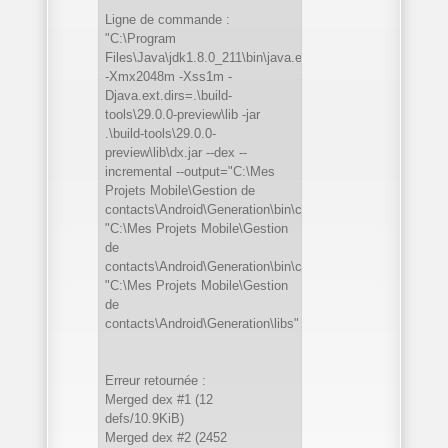
Ligne de commande :
"C:\Program
Files\Java\jdk1.8.0_211\bin\java.exe"
-Xmx2048m -Xss1m -
Djava.ext.dirs=.\build-
tools\29.0.0-preview\lib -jar
.\build-tools\29.0.0-
preview\lib\dx.jar --dex --
incremental --output="C:\Mes
Projets Mobile\Gestion de
contacts\Android\Generation\bin\classes.dex"
"C:\Mes Projets Mobile\Gestion
de
contacts\Android\Generation\bin\classes"
"C:\Mes Projets Mobile\Gestion
de
contacts\Android\Generation\libs"
Erreur retournée :
Merged dex #1 (12
defs/10.9KiB)
Merged dex #2 (2452