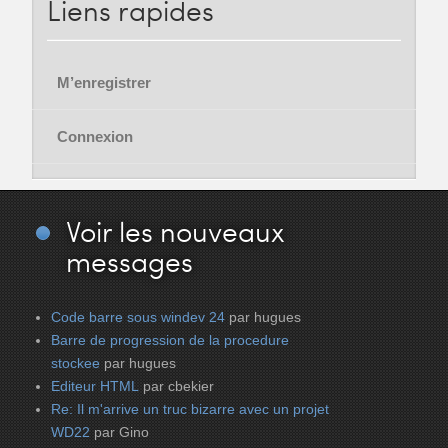
Liens
rapides
M’enregistrer
Connexion
Voir
les nouveaux
messages
Code barre sous windev 24
par hugues
Barre de progression de la procedure
stockee
par hugues
Editeur HTML
par cbekier
Re: Il m'arrive un truc bizarre avec un projet
WD22
par Gino