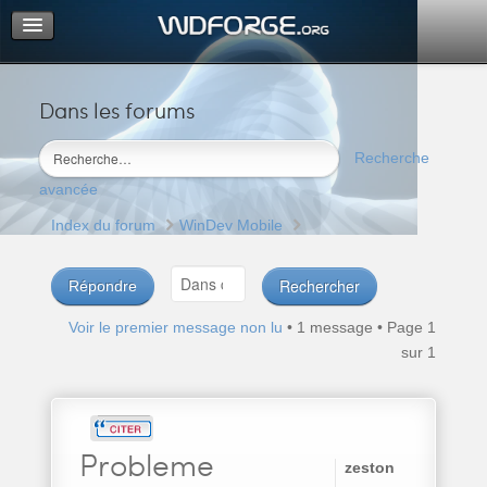
Dans les forums
Portail
Index du forum
Recherche
M’enregistrer
avancée
Connexion
Index du forum
WinDev Mobile
Répondre
Voir le premier message non lu
• 1 message • Page
1
sur
1
Probleme
zeston