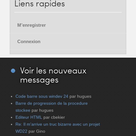
Liens
rapides
M’enregistrer
Connexion
Voir
les nouveaux
messages
Code barre sous windev 24
par hugues
Barre de progression de la procedure
stockee
par hugues
Editeur HTML
par cbekier
Re: Il m'arrive un truc bizarre avec un projet
WD22
par Gino