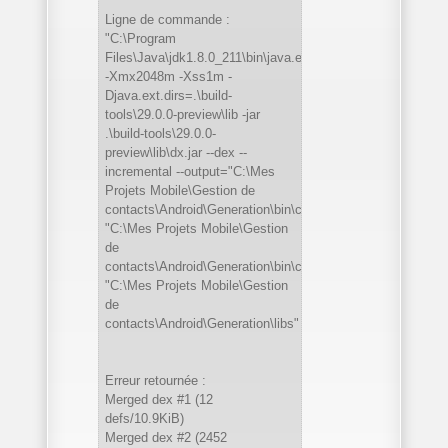
Ligne de commande :
"C:\Program
Files\Java\jdk1.8.0_211\bin\java.exe"
-Xmx2048m -Xss1m -
Djava.ext.dirs=.\build-
tools\29.0.0-preview\lib -jar
.\build-tools\29.0.0-
preview\lib\dx.jar --dex --
incremental --output="C:\Mes
Projets Mobile\Gestion de
contacts\Android\Generation\bin\classes.dex"
"C:\Mes Projets Mobile\Gestion
de
contacts\Android\Generation\bin\classes"
"C:\Mes Projets Mobile\Gestion
de
contacts\Android\Generation\libs"
Erreur retournée :
Merged dex #1 (12
defs/10.9KiB)
Merged dex #2 (2452